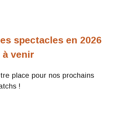
des spectacles en
2026
t
à venir
otre place pour nos prochains
tchs !