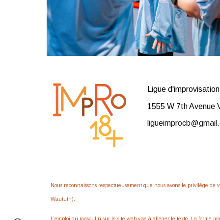
Ligue d'improvisatio
1555 W 7th Avenue 
ligueimprocb@gmail
Nous reconnaissons respectueusement que nous avons le privilège de vi
Waututh).
L’emploi du masculin sur le site web vise à alléger le texte. La forme 