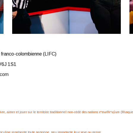
n franco-colombienne (LIFC)
V6J 1S1
.com
vre, aimer et jouer sur le territoire traditionnel non-cédé des nations xʷməθkʷəy̓əm (Musqu
masculine représente toute personne, peu importante leur sexe ou genre.