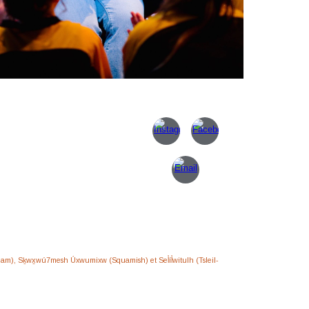
eam), Sḵwx̱wú7mesh Úxwumixw (Squamish) et Sel̓íl̓witulh (Tsleil-